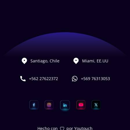
Santiago, Chile
Miami, EE.UU
+562 27622372
+569 76313053
Hecho con
por Youtouch