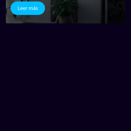
Leer más
Firecatch: tecnología para
detectar incendios a tiempo y
proteger lo que más importa
11 de marzo de 2026
En un contexto marcado por el cambio climático,
ACOT Systems desarrolló Firecatch, una solución
de detección temprana de incendios forestales