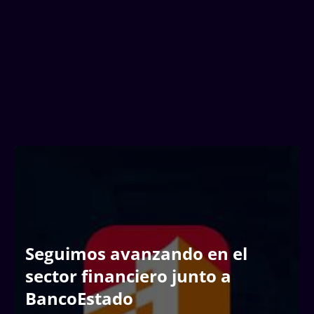
que combina imágenes de alta definición,
inteligencia artificial y el apoyo de Youtouch en el
desarrollo de aplicaciones móviles
...
Leer más
Seguimos avanzando en el
sector financiero junto a
BancoEstado