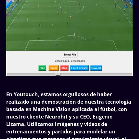
En Youtouch, estamos orgullosos de haber
realizado una demostración de nuestra tecnología
basada en Machine Vision aplicada al fútbol, con
nuestro cliente Neurohit y su CEO, Eugenio
Lizama. Utilizamos imágenes y videos de
entrenamientos y partidos para modelar un
algoritmo que reconoce el seguimiento visual, el